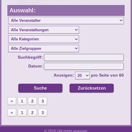
Auswahl:
Suchbegriff:
Datum:
Anzeigen:
pro Seite von
60
Suche
Zurücksetzen
«
1
2
3
«
1
2
3
© 2026 | All rights reserved.