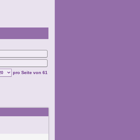
pro Seite von
61