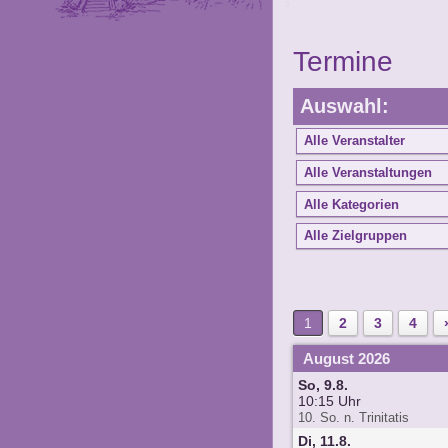
Termine
Auswahl:
1
2
3
4
August 2026
So, 9.8.
10:15 Uhr
10. So. n. Trinitatis
Di, 11.8.