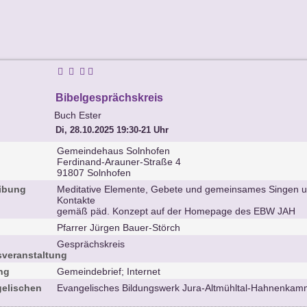
Bibelgesprächskreis
Buch Ester
Di, 28.10.2025 19:30-21 Uhr
Gemeindehaus Solnhofen
Ferdinand-Arauner-Straße 4
91807 Solnhofen
eibung
Meditative Elemente, Gebete und gemeinsames Singen un
Kontakte
gemäß päd. Konzept auf der Homepage des EBW JAH
Pfarrer Jürgen Bauer-Störch
Gesprächskreis
veranstaltung
ung
Gemeindebrief; Internet
gelischen
Evangelisches Bildungswerk Jura-Altmühltal-Hahnenkam